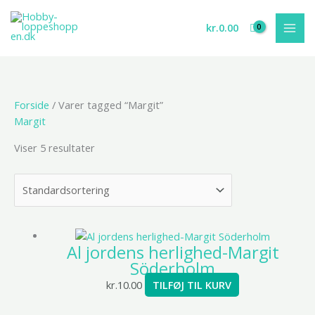
Gå
til
kr.
0.00
indholdet
Forside
/ Varer tagged “Margit”
Margit
Viser 5 resultater
Al jordens herlighed-Margit
Söderholm
kr.
10.00
TILFØJ TIL KURV