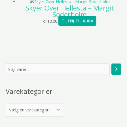
Skyer Over Hellesta – Margit
Soderholm
kr.
10.00
TILFØJ TIL KURV
S
ø
g
Varekategorier