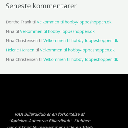
Seneste kommentarer
Dorthe Frank
til
Velkommen til hobby-loppeshoppen.dk
Nina
til
Velkommen til hobby-loppeshoppen.dk
Nina Christensen
til
Velkommen til hobby-loppeshoppen.dk
Helene Hansen
til
Velkommen til hobby-loppeshoppen.dk
Nina Christensen
til
Velkommen til hobby-loppeshoppen.dk
RAA Billardklub er en forkortelse af
”Rødekro-Aabenraa Billardklub”. Klubben
har omkring 60 medlemmer i alderen 10-86