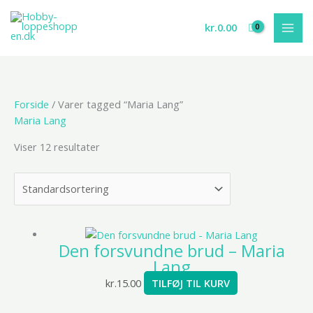
Gå
til
kr.
0.00
indholdet
Forside
/ Varer tagged “Maria Lang”
Maria Lang
Viser 12 resultater
Den forsvundne brud – Maria
Lang
kr.
15.00
TILFØJ TIL KURV