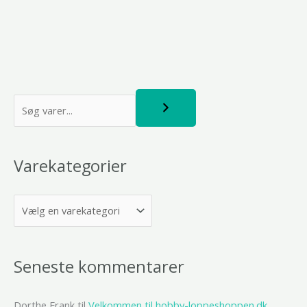
S
ø
g
Varekategorier
Seneste kommentarer
Dorthe Frank
til
Velkommen til hobby-loppeshoppen.dk