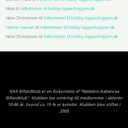
Nina
til
Velkommen til hobby-loppeshoppen.dk
Nina Christensen
til
Velkommen til hobby-loppeshoppen.dk
Helene Hansen
til
Velkommen til hobby-loppeshoppen.dk
Nina Christensen
til
Velkommen til hobby-loppeshoppen.dk
RAA Billardklub er en forkortelse af ”Rødekro-Aabenraa
Billardklub”. Klubben har omkring 60 medlemmer i alderen
10-86 år, hvoraf ca. 15 % er kvinder. Klubben blev stiftet i
2005