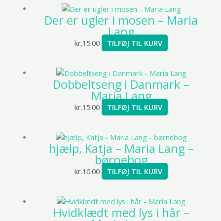
Der er ugler i mosen – Maria
Lang
kr.
15.00
TILFØJ TIL KURV
Dobbeltseng i Danmark –
Maria Lang
kr.
15.00
TILFØJ TIL KURV
hjælp, Katja – Maria Lang –
børnebog
kr.
10.00
TILFØJ TIL KURV
Hvidklædt med lys i hår –