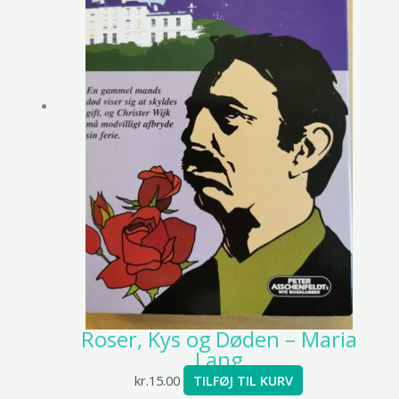
Roser, Kys og Døden – Maria
Lang
kr.
15.00
TILFØJ TIL KURV