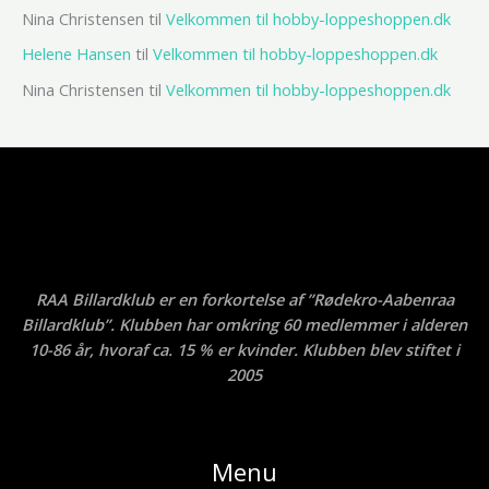
Nina Christensen
til
Velkommen til hobby-loppeshoppen.dk
Helene Hansen
til
Velkommen til hobby-loppeshoppen.dk
Nina Christensen
til
Velkommen til hobby-loppeshoppen.dk
RAA Billardklub er en forkortelse af ”Rødekro-Aabenraa
Billardklub”. Klubben har omkring 60 medlemmer i alderen
10-86 år, hvoraf ca. 15 % er kvinder. Klubben blev stiftet i
2005
Menu