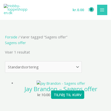
Gå
til
kr.
0.00
indholdet
Forside
/ Varer tagged “Sagens offer”
Sagens offer
Viser 1 resultat
Jay Brandon – Sagens offer
kr.
10.00
TILFØJ TIL KURV