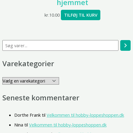
hjemmet
kr.
10.00
TILFØJ TIL KURV
Varekategorier
Seneste kommentarer
Dorthe Frank
til
Velkommen til hobby-loppeshoppen.dk
Nina
til
Velkommen til hobby-loppeshoppen.dk