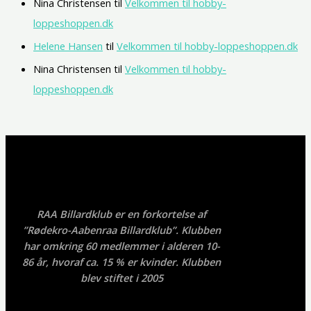
Nina Christensen
til
Velkommen til hobby-
loppeshoppen.dk
Helene Hansen
til
Velkommen til hobby-loppeshoppen.dk
Nina Christensen
til
Velkommen til hobby-
loppeshoppen.dk
RAA Billardklub er en forkortelse af
”Rødekro-Aabenraa Billardklub”. Klubben
har omkring 60 medlemmer i alderen 10-
86 år, hvoraf ca. 15 % er kvinder. Klubben
blev stiftet i 2005