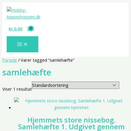
Gå
S
til
ø
indholdet
g
kr.
0.00
Forside
/ Varer tagged “samlehæfte”
samlehæfte
Viser 1 resultat
Hjemmets store nissebog.
Samlehæfte 1. Udgivet gennem