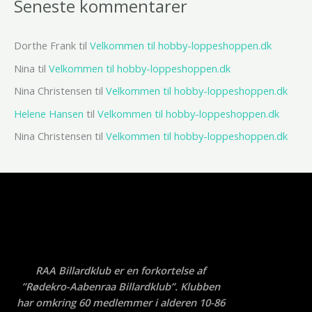
Seneste kommentarer
Dorthe Frank
til
Velkommen til hobby-loppeshoppen.dk
Nina
til
Velkommen til hobby-loppeshoppen.dk
Nina Christensen
til
Velkommen til hobby-loppeshoppen.dk
Helene Hansen
til
Velkommen til hobby-loppeshoppen.dk
Nina Christensen
til
Velkommen til hobby-loppeshoppen.dk
RAA Billardklub er en forkortelse af
”Rødekro-Aabenraa Billardklub”. Klubben
har omkring 60 medlemmer i alderen 10-86