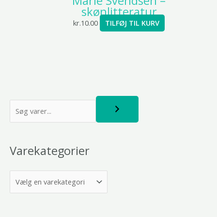
Marie Svendsen –
skønlitteratur
kr.
10.00
TILFØJ TIL KURV
S
ø
g
Varekategorier