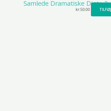
Samlede Dramatiske Digte 3 
kr.
50.00
TILFØ