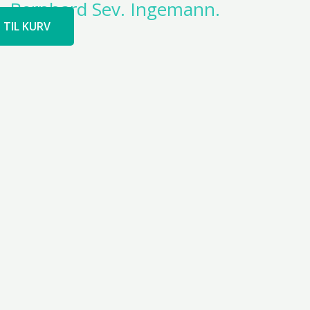
– Bernhard Sev. Ingemann.
J TIL KURV