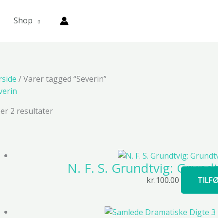
Shop
rside
/ Varer tagged “Severin”
verin
ser 2 resultater
N. F. S. Grundtvig: Grund
kr.
100.00
TILFØ