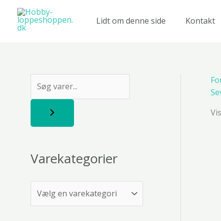
Gå
til
Lidt om denne side
Kontakt
indholdet
Fo
S
Se
ø
Vi
g
Varekategorier