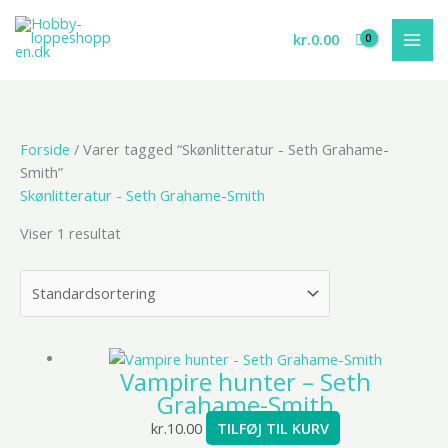
Gå
til
kr.
0.00
indholdet
Forside
/ Varer tagged “Skønlitteratur - Seth Grahame-
Smith”
Skønlitteratur - Seth Grahame-Smith
Viser 1 resultat
Vampire hunter – Seth
Grahame-Smith
kr.
10.00
TILFØJ TIL KURV