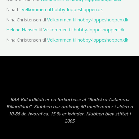
Nina
til
Velkommen til hobby-loppeshoppen.dk
Nina Christensen
til
Velkommen til hobby-loppeshoppen.dk
Helene Hansen
til
Velkommen til hobby-loppeshoppen.dk
Nina Christensen
til
Velkommen til hobby-loppeshoppen.dk
RAA Billardklub er en forkortelse af ”Rødekro-Aabenraa
Billardklub”. Klubben har omkring 60 medlemmer i alderen
10-86 år, hvoraf ca. 15 % er kvinder. Klubben blev stiftet i
2005