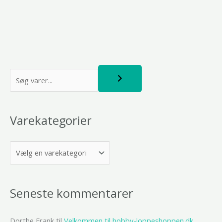
S
ø
g
Varekategorier
Seneste kommentarer
Dorthe Frank
til
Velkommen til hobby-loppeshoppen.dk