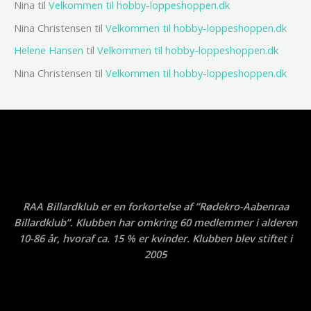
Nina
til
Velkommen til hobby-loppeshoppen.dk
Nina Christensen
til
Velkommen til hobby-loppeshoppen.dk
Helene Hansen
til
Velkommen til hobby-loppeshoppen.dk
Nina Christensen
til
Velkommen til hobby-loppeshoppen.dk
RAA Billardklub er en forkortelse af ”Rødekro-Aabenraa
Billardklub”. Klubben har omkring 60 medlemmer i alderen
10-86 år, hvoraf ca. 15 % er kvinder. Klubben blev stiftet i
2005