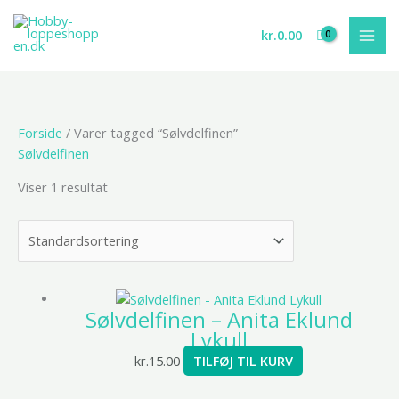
Gå
til
kr.
0.00
indholdet
Forside
/ Varer tagged “Sølvdelfinen”
Sølvdelfinen
Viser 1 resultat
Sølvdelfinen – Anita Eklund
Lykull
kr.
15.00
TILFØJ TIL KURV