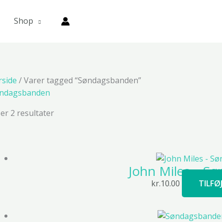
Shop
rside
/ Varer tagged “Søndagsbanden”
ndagsbanden
ser 2 resultater
John Miles – S
kr.
10.00
TILFØ