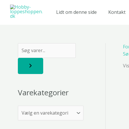
Gå
til
Lidt om denne side
Kontakt
indholdet
Fo
S
Sø
ø
Vi
g
Varekategorier