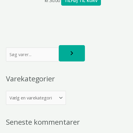
kr.
30.00
TILFØJ TIL KURV
S
ø
g
Varekategorier
Seneste kommentarer