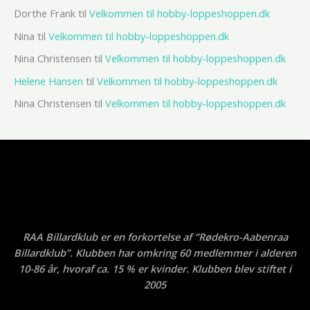
Dorthe Frank
til
Velkommen til hobby-loppeshoppen.dk
Nina
til
Velkommen til hobby-loppeshoppen.dk
Nina Christensen
til
Velkommen til hobby-loppeshoppen.dk
Helene Hansen
til
Velkommen til hobby-loppeshoppen.dk
Nina Christensen
til
Velkommen til hobby-loppeshoppen.dk
RAA Billardklub er en forkortelse af ”Rødekro-Aabenraa
Billardklub”. Klubben har omkring 60 medlemmer i alderen
10-86 år, hvoraf ca. 15 % er kvinder. Klubben blev stiftet i
2005