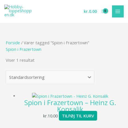
Gå
til
kr.
0.00
indholdet
Forside
/ Varer tagged “Spion i Frazertown”
Spion i Frazertown
Viser 1 resultat
Spion i Frazertown – Heinz G.
Konsalik
kr.
10.00
TILFØJ TIL KURV