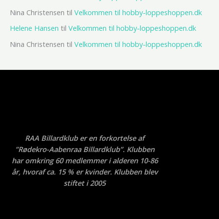
Nina Christensen
til
Velkommen til hobby-loppeshoppen.dk
Helene Hansen
til
Velkommen til hobby-loppeshoppen.dk
Nina Christensen
til
Velkommen til hobby-loppeshoppen.dk
RAA Billardklub er en forkortelse af
”Rødekro-Aabenraa Billardklub”. Klubben
har omkring 60 medlemmer i alderen 10-86
år, hvoraf ca. 15 % er kvinder. Klubben blev
stiftet i 2005