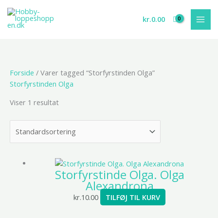
Gå
til
kr.
0.00
indholdet
Forside
/ Varer tagged “Storfyrstinden Olga”
Storfyrstinden Olga
Viser 1 resultat
Storfyrstinde Olga. Olga
Alexandrona
kr.
10.00
TILFØJ TIL KURV