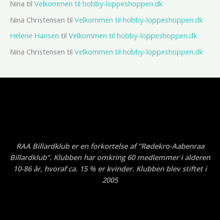
Nina
til
Velkommen til hobby-loppeshoppen.dk
Nina Christensen
til
Velkommen til hobby-loppeshoppen.dk
Helene Hansen
til
Velkommen til hobby-loppeshoppen.dk
Nina Christensen
til
Velkommen til hobby-loppeshoppen.dk
RAA Billardklub er en forkortelse af ”Rødekro-Aabenraa
Billardklub”. Klubben har omkring 60 medlemmer i alderen
10-86 år, hvoraf ca. 15 % er kvinder. Klubben blev stiftet i
2005