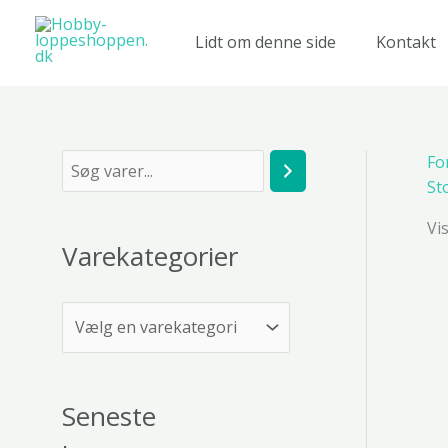
Gå
til
Lidt om denne side
Kontakt
indholdet
Fo
S
St
ø
Vi
g
Varekategorier
Seneste