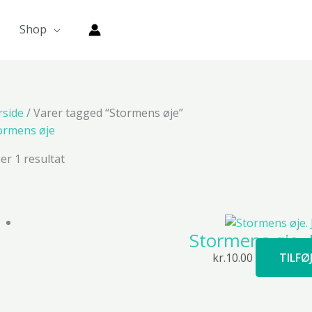
Shop
rside
/ Varer tagged “Stormens øje”
ormens øje
ser 1 resultat
Stormens øje. 
kr.
10.00
TILFØ