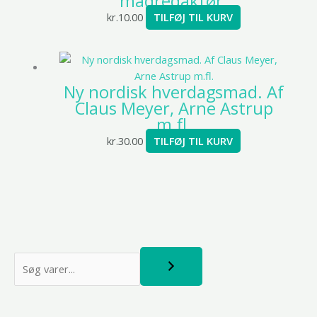
madredaktør.
kr.
10.00
TILFØJ TIL KURV
Ny nordisk hverdagsmad. Af
Claus Meyer, Arne Astrup
m.fl.
kr.
30.00
TILFØJ TIL KURV
S
ø
g