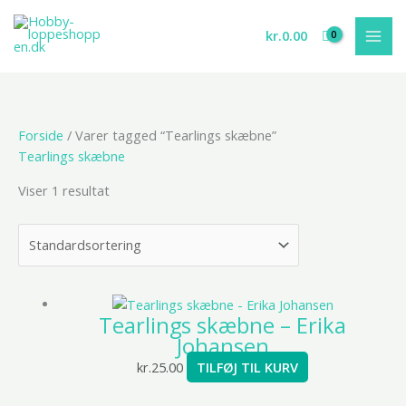
Gå
til
kr.
0.00
indholdet
Forside
/ Varer tagged “Tearlings skæbne”
Tearlings skæbne
Viser 1 resultat
Tearlings skæbne – Erika
Johansen
kr.
25.00
TILFØJ TIL KURV