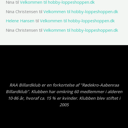
Nina
til
Velkommen til hobby-loppeshoppen.dk
Nina Christensen
til
Velkommen til hobby-loppeshoppen.dk
Helene Hansen
til
Velkommen til hobby-loppeshoppen.dk
Nina Christensen
til
Velkommen til hobby-loppeshoppen.dk
RAA Billardklub er en forkortelse af ”Rødekro-Aabenraa
Billardklub”. Klubben har omkring 60 medlemmer i alderen
10-86 år, hvoraf ca. 15 % er kvinder. Klubben blev stiftet i
2005