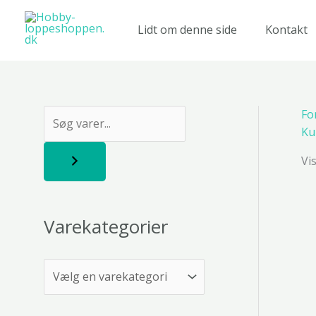
Gå
til
Lidt om denne side
Kontakt
indholdet
Fo
S
Ku
ø
Vi
g
Varekategorier