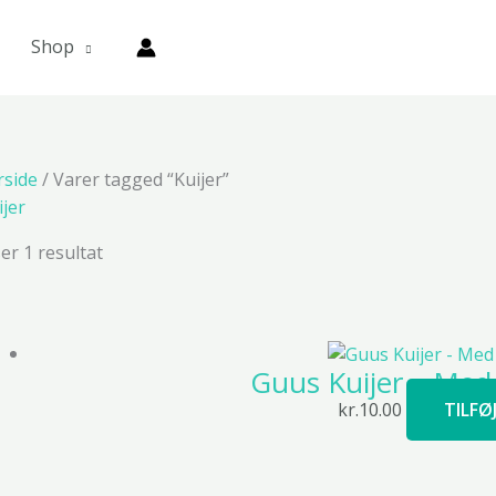
Shop
rside
/ Varer tagged “Kuijer”
ijer
ser 1 resultat
Guus Kuijer – Med 
kr.
10.00
TILFØ