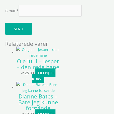
E-mail
*
Relaterede varer
Ole Juul – Jesper
– den røde hane
kr.
25.00
TILFØJ TIL
KURV
Dianne Bates –
Bare jeg kunne
forsvinde
kr.
10.00
TILFØJ TIL