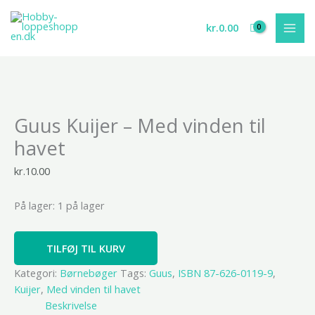
Gå
til
kr.
0.00
indholdet
Guus
Guus Kuijer – Med vinden til
Kuijer
-
havet
Med
vinden
kr.
10.00
til
havet
På lager:
1 på lager
antal
TILFØJ TIL KURV
Kategori:
Børnebøger
Tags:
Guus
,
ISBN 87-626-0119-9
,
Kuijer
,
Med vinden til havet
Beskrivelse