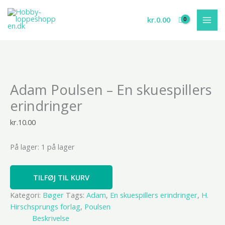
Gå
til
kr.
0.00
indholdet
Adam
Adam Poulsen – En skuespillers
Poulsen
-
erindringer
En
skuespillers
kr.
10.00
erindringer
antal
På lager:
1 på lager
TILFØJ TIL KURV
Kategori:
Bøger
Tags:
Adam
,
En skuespillers erindringer
,
H.
Hirschsprungs forlag
,
Poulsen
Beskrivelse