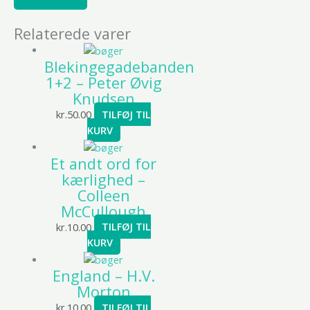
Relaterede varer
Blekingegadebanden
1+2 – Peter Øvig
Knudsen
kr.
50.00
TILFØJ TIL
KURV
Et andt ord for
kærlighed –
Colleen
McCullough
kr.
10.00
TILFØJ TIL
KURV
England – H.V.
Morton
kr.
10.00
TILFØJ TIL