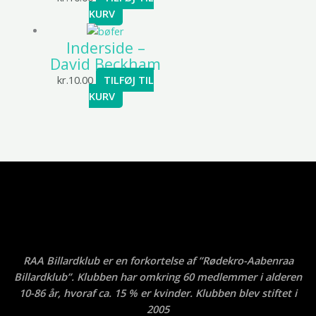
KURV
Inderside –
David Beckham
kr.
10.00
TILFØJ TIL
KURV
RAA Billardklub er en forkortelse af ”Rødekro-Aabenraa
Billardklub”. Klubben har omkring 60 medlemmer i alderen
10-86 år, hvoraf ca. 15 % er kvinder. Klubben blev stiftet i
2005