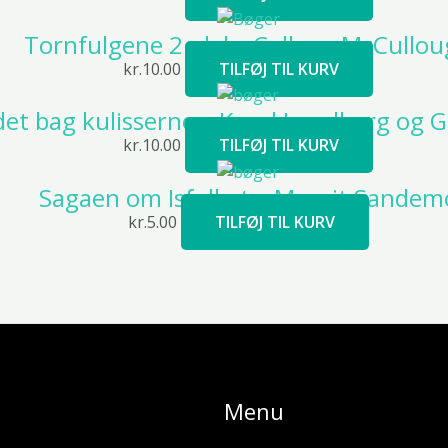
Tornfulgene 2. del – Colleen McCullo
kr.
10.00
TILFØJ TIL KURV
det bag kulisserne – Knud Lundberg og 
kr.
10.00
TILFØJ TIL KURV
Sagaen om Isfolket – Margit Sandem
kr.
5.00
TILFØJ TIL KURV
Menu