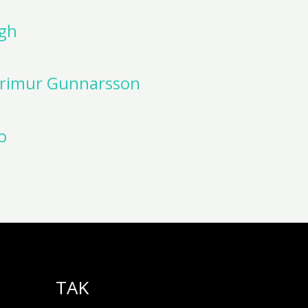
ugh
Grimur Gunnarsson
o
TAK