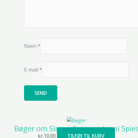
Navn
*
E-mail
*
Bøger om Simon Spies og Janni Spie
kr.
10.00
TILFØJ TIL KURV