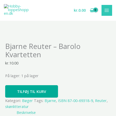
Gå
til
kr.
0.00
indholdet
Bjarne
Bjarne Reuter – Barolo
Reuter
-
Kvartetten
Barolo
Kvartetten
kr.
10.00
antal
På lager:
1 på lager
TILFØJ TIL KURV
Kategori:
Bøger
Tags:
Bjarne
,
ISBN 87-00-69318-9
,
Reuter
,
skønlitteratur
Beskrivelse