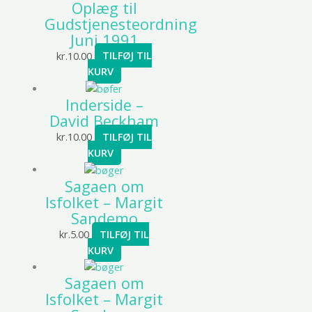
Oplæg til
Gudstjenesteordning
Juni 1991
kr.
10.00
TILFØJ TIL
KURV
Inderside –
David Beckham
kr.
10.00
TILFØJ TIL
KURV
Sagaen om
Isfolket – Margit
Sandemo
kr.
5.00
TILFØJ TIL
KURV
Sagaen om
Isfolket – Margit