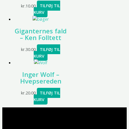
kr.
10.00
TILFØJ TIL
KURV
Giganternes fald
– Ken Folltett
kr.
30.00
TILFØJ TIL
KURV
Inger Wolf –
Hvepsereden
kr.
20.00
TILFØJ TIL
KURV