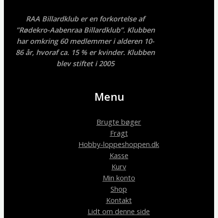
RAA Billardklub er en forkortelse af
”Rødekro-Aabenraa Billardklub”. Klubben
har omkring 60 medlemmer i alderen 10-
86 år, hvoraf ca. 15 % er kvinder. Klubben
blev stiftet i 2005
Menu
Brugte bøger
Fragt
Hobby-loppeshoppen.dk
Kasse
Kurv
Min konto
Shop
Kontakt
Lidt om denne side