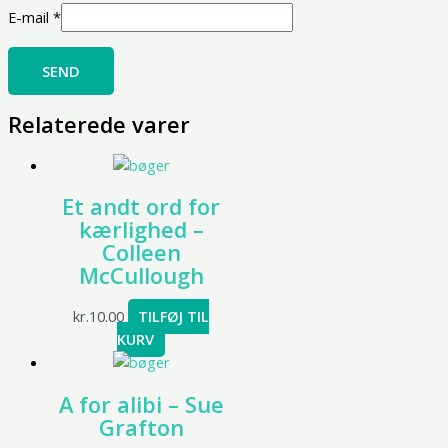
E-mail
*
Relaterede varer
Et andt ord for
kærlighed –
Colleen
McCullough
kr.
10.00
TILFØJ TIL
KURV
A for alibi – Sue
Grafton