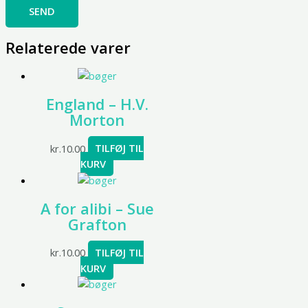
Relaterede varer
England – H.V.
Morton
kr.
10.00
TILFØJ TIL
KURV
A for alibi – Sue
Grafton
kr.
10.00
TILFØJ TIL
KURV