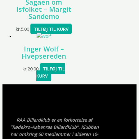
Sagaen om
Isfolket – Margit
Sandemo
kr.
5.00
TILFØJ TIL KURV
Inger Wolf –
Hvepsereden
kr.
20.00
TILFØJ TIL
KURV
RAA Billardklub er en forkortelse af
”Rødekro-Aabenraa Billardklub”. Klubben
har omkring 60 medlemmer i alderen 10-