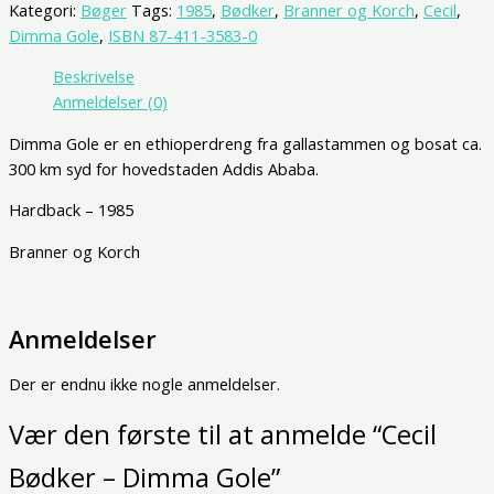
Kategori:
Bøger
Tags:
1985
,
Bødker
,
Branner og Korch
,
Cecil
,
Dimma Gole
,
ISBN 87-411-3583-0
Beskrivelse
Anmeldelser (0)
Dimma Gole er en ethioperdreng fra gallastammen og bosat ca.
300 km syd for hovedstaden Addis Ababa.
Hardback – 1985
Branner og Korch
Anmeldelser
Der er endnu ikke nogle anmeldelser.
Vær den første til at anmelde “Cecil
Bødker – Dimma Gole”