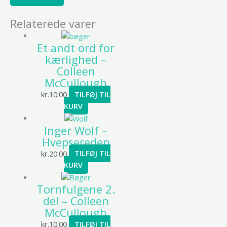
Relaterede varer
Et andt ord for
kærlighed –
Colleen
McCullough
kr.
10.00
TILFØJ TIL
KURV
Inger Wolf –
Hvepsereden
kr.
20.00
TILFØJ TIL
KURV
Tornfulgene 2.
del – Colleen
McCullough
kr.
10.00
TILFØJ TIL