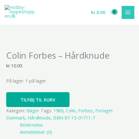
Gå
til
kr.
0.00
indholdet
Colin
Colin Forbes – Hårdknude
Forbes
-
kr.
10.00
Hårdknude
antal
På lager:
1 på lager
TILFØJ TIL KURV
Kategori:
Bøger
Tags:
1989
,
Colin
,
Forbes
,
Forlaget
Danmark
,
Hårdknude
,
ISBN 87-15-01711-7
Beskrivelse
Anmeldelser (0)