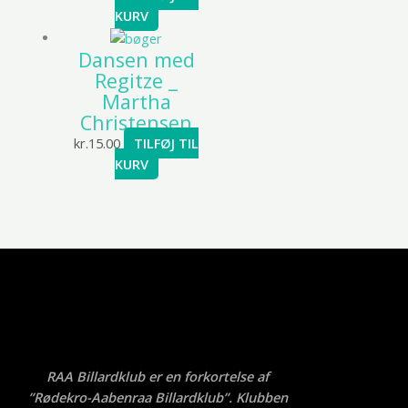
KURV
Dansen med
Regitze _
Martha
Christensen
kr.
15.00
TILFØJ TIL
KURV
RAA Billardklub er en forkortelse af
”Rødekro-Aabenraa Billardklub”. Klubben