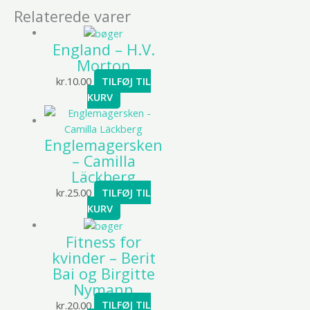
Relaterede varer
England – H.V.
Morton
kr.
10.00
TILFØJ TIL
KURV
Englemagersken
– Camilla
Läckberg
kr.
25.00
TILFØJ TIL
KURV
Fitness for
kvinder – Berit
Bai og Birgitte
Nymann
kr.
20.00
TILFØJ TIL