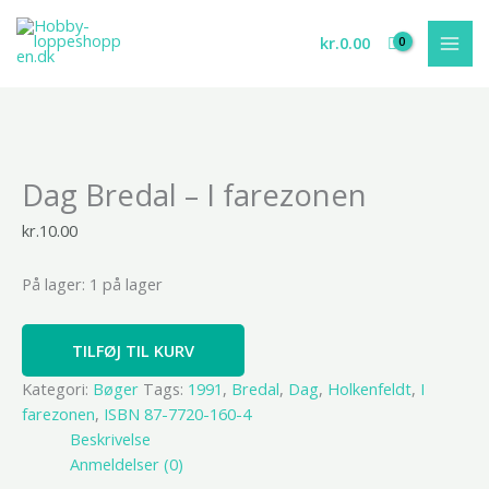
Gå
til
kr.
0.00
indholdet
Dag
Dag Bredal – I farezonen
Bredal
-
kr.
10.00
I
farezonen
På lager:
1 på lager
antal
TILFØJ TIL KURV
Kategori:
Bøger
Tags:
1991
,
Bredal
,
Dag
,
Holkenfeldt
,
I
farezonen
,
ISBN 87-7720-160-4
Beskrivelse
Anmeldelser (0)