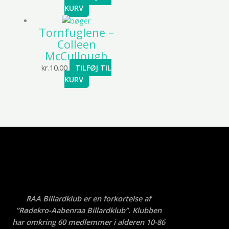
KURV
Tornfuglene –
Colleen
McCullough
kr.
10.00
TILFØJ TIL
KURV
RAA Billardklub er en forkortelse af
”Rødekro-Aabenraa Billardklub”. Klubben
har omkring 60 medlemmer i alderen 10-86