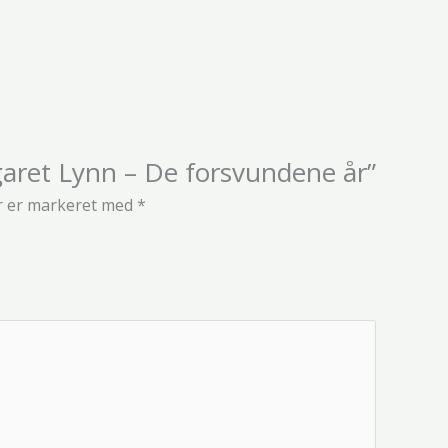
garet Lynn – De forsvundene år”
r er markeret med
*