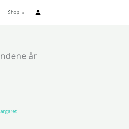
Shop
undene år
argaret