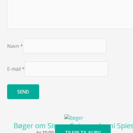
Navn
*
E-mail
*
Bøger om Simon Spies og Janni Spie
kr.
10.00
TILFØJ TIL KURV