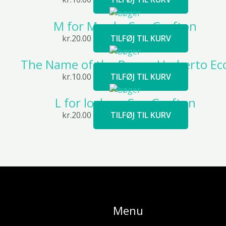
M for Mord – Sue Grafton
kr.
20.00
TILFØJ TIL KURV
The Name of the Rose – Umberto Ec
kr.
10.00
TILFØJ TIL KURV
L for lovløs – Sue Grafton
kr.
20.00
TILFØJ TIL KURV
Menu