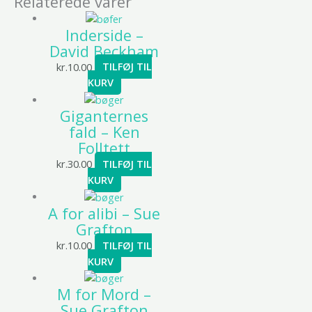
Relaterede varer
Inderside –
David Beckham
kr.
10.00
TILFØJ TIL
KURV
Giganternes
fald – Ken
Folltett
kr.
30.00
TILFØJ TIL
KURV
A for alibi – Sue
Grafton
kr.
10.00
TILFØJ TIL
KURV
M for Mord –
Sue Grafton