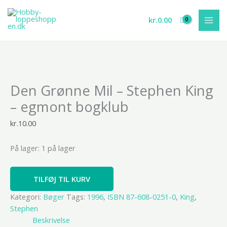
Gå
til
kr.
0.00
indholdet
Den
Den Grønne Mil – Stephen King
Grønne
Mil
– egmont bogklub
-
Stephen
kr.
10.00
King
-
På lager:
1 på lager
egmont
bogklub
TILFØJ TIL KURV
antal
Kategori:
Bøger
Tags:
1996
,
ISBN 87-608-0251-0
,
King
,
Stephen
Beskrivelse