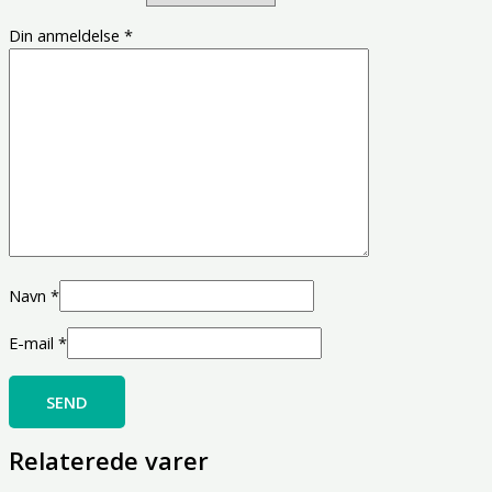
Din anmeldelse
*
Navn
*
E-mail
*
Relaterede varer