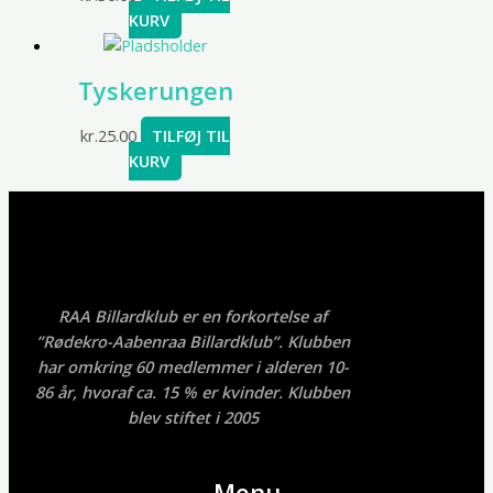
KURV
Tyskerungen
kr.
25.00
TILFØJ TIL
KURV
RAA Billardklub er en forkortelse af
”Rødekro-Aabenraa Billardklub”. Klubben
har omkring 60 medlemmer i alderen 10-
86 år, hvoraf ca. 15 % er kvinder. Klubben
blev stiftet i 2005
Menu