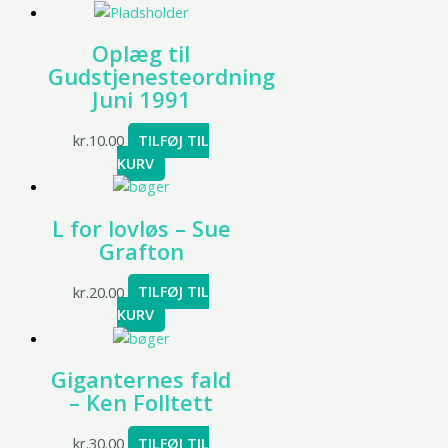
Oplæg til
Gudstjenesteordning
Juni 1991
kr.
10.00
TILFØJ TIL
KURV
L for lovløs – Sue
Grafton
kr.
20.00
TILFØJ TIL
KURV
Giganternes fald
– Ken Folltett
kr.
30.00
TILFØJ TIL