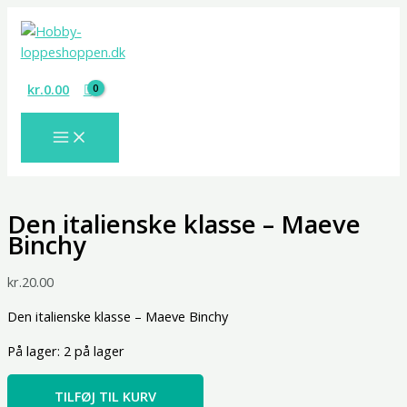
Gå
Den
til
italienske
indholdet
klasse
-
kr.
0.00
Maeve
Binchy
antal
Den italienske klasse – Maeve
Binchy
kr.
20.00
Den italienske klasse – Maeve Binchy
På lager:
2 på lager
TILFØJ TIL KURV