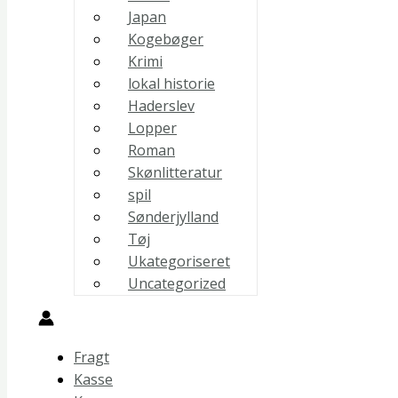
Japan
Kogebøger
Krimi
lokal historie
Haderslev
Lopper
Roman
Skønlitteratur
spil
Sønderjylland
Tøj
Ukategoriseret
Uncategorized
Fragt
Kasse