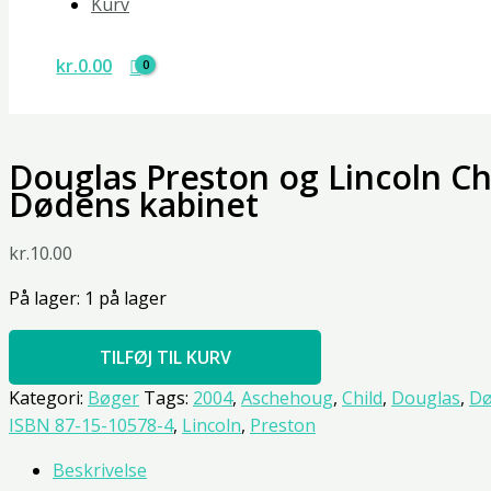
Kurv
kr.
0.00
Douglas Preston og Lincoln Ch
Dødens kabinet
kr.
10.00
På lager:
1 på lager
TILFØJ TIL KURV
Kategori:
Bøger
Tags:
2004
,
Aschehoug
,
Child
,
Douglas
,
Dø
ISBN 87-15-10578-4
,
Lincoln
,
Preston
Beskrivelse