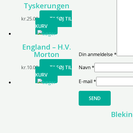
Tyskerungen
kr.
25.00
TILFØJ TIL
KURV
England – H.V.
Morton
Din anmeldelse
*
Navn
*
kr.
10.00
TILFØJ TIL
KURV
E-mail
*
Bleki