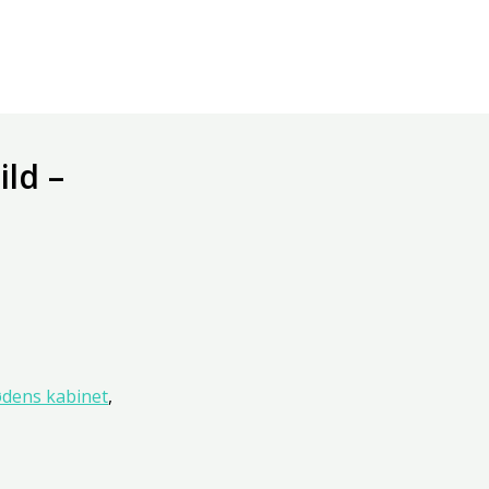
ild –
dens kabinet
,