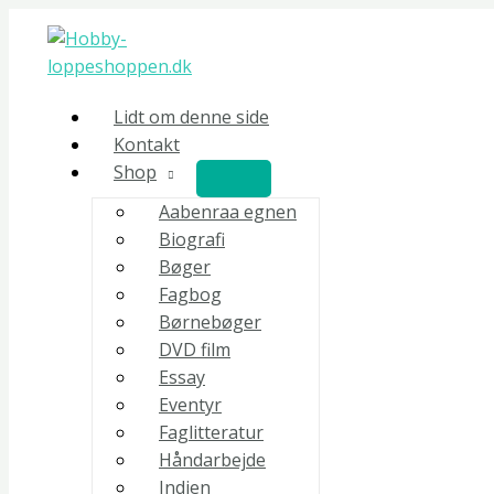
Gå
Douglas
til
Preston
indholdet
og
Lincoln
Lidt om denne side
Child
Kontakt
-
Shop
Dødens
kabinet
Aabenraa egnen
antal
Biografi
Bøger
Fagbog
Børnebøger
DVD film
Essay
Eventyr
Faglitteratur
Håndarbejde
Indien