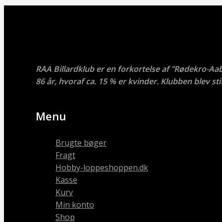
RAA Billardklub er en forkortelse af ”Rødekro-Aa
86 år, hvoraf ca. 15 % er kvinder. Klubben blev stif
Menu
Brugte bøger
Fragt
Hobby-loppeshoppen.dk
Kasse
Kurv
Min konto
Shop