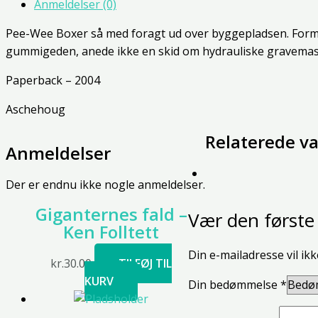
Anmeldelser (0)
Pee-Wee Boxer så med foragt ud over byggepladsen. Formand
gummigeden, anede ikke en skid om hydrauliske gravemas
Paperback – 2004
Aschehoug
Relaterede va
Anmeldelser
Der er endnu ikke nogle anmeldelser.
Giganternes fald –
Vær den første 
Ken Folltett
Din e-mailadresse vil ikk
kr.
30.00
TILFØJ TIL
KURV
Din bedømmelse
*