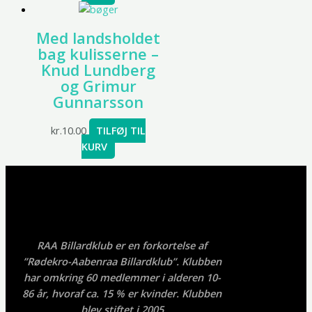
Med landsholdet
bag kulisserne –
Knud Lundberg
og Grimur
Gunnarsson
kr.
10.00
TILFØJ TIL
KURV
RAA Billardklub er en forkortelse af
”Rødekro-Aabenraa Billardklub”. Klubben
har omkring 60 medlemmer i alderen 10-
86 år, hvoraf ca. 15 % er kvinder. Klubben
blev stiftet i 2005