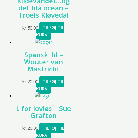
kildevandet…og
det blå ocean –
Troels Kløvedal
kr.
50.00
TILFØJ TIL
KURV
Spansk ild –
Wouter van
Mastricht
kr.
20.00
TILFØJ TIL
KURV
L for lovløs – Sue
Grafton
kr.
20.00
TILFØJ TIL
KURV