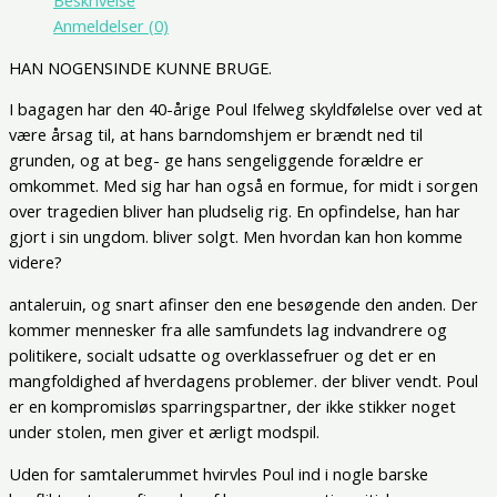
Beskrivelse
Anmeldelser (0)
HAN NOGENSINDE KUNNE BRUGE.
I bagagen har den 40-årige Poul Ifelweg skyldfølelse over ved at
være årsag til, at hans barndomshjem er brændt ned til
grunden, og at beg- ge hans sengeliggende forældre er
omkommet. Med sig har han også en formue, for midt i sorgen
over tragedien bliver han pludselig rig. En opfindelse, han har
gjort i sin ungdom. bliver solgt. Men hvordan kan hon komme
videre?
antaleruin, og snart afinser den ene besøgende den anden. Der
kommer mennesker fra alle samfundets lag indvandrere og
politikere, socialt udsatte og overklassefruer og det er en
mangfoldighed af hverdagens problemer. der bliver vendt. Poul
er en kompromisløs sparringspartner, der ikke stikker noget
under stolen, men giver et ærligt modspil.
Uden for samtalerummet hvirvles Poul ind i nogle barske