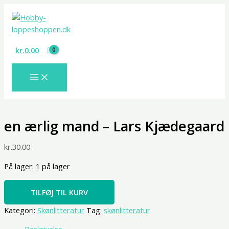
Gå
en
til
ærlig
indholdet
mand
-
kr.
0.00
Lars
Kjædegaard
antal
en ærlig mand – Lars Kjædegaard
kr.
30.00
På lager:
1 på lager
TILFØJ TIL KURV
Kategori:
Skønlitteratur
Tag:
skønlitteratur