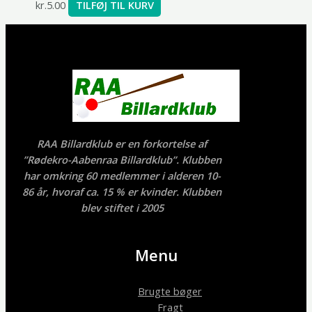
kr.
5.00
TILFØJ TIL KURV
RAA Billardklub er en forkortelse af
”Rødekro-Aabenraa Billardklub”. Klubben
har omkring 60 medlemmer i alderen 10-
86 år, hvoraf ca. 15 % er kvinder. Klubben
blev stiftet i 2005
Menu
Brugte bøger
Fragt