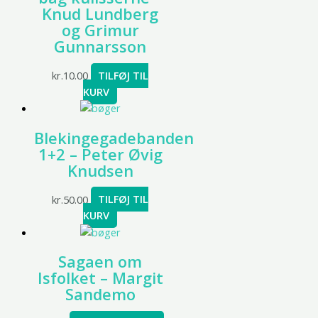
Knud Lundberg
og Grimur
Gunnarsson
kr.
10.00
TILFØJ TIL
KURV
Blekingegadebanden
1+2 – Peter Øvig
Knudsen
kr.
50.00
TILFØJ TIL
KURV
Sagaen om
Isfolket – Margit
Sandemo