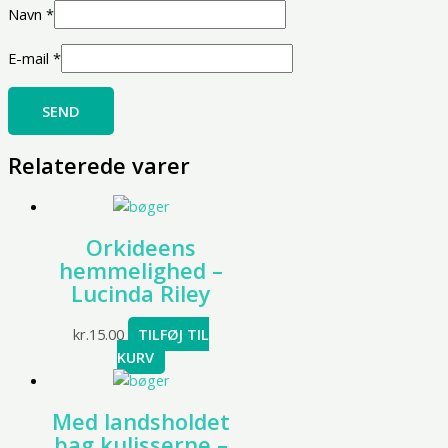
Navn
*
E-mail
*
Relaterede varer
Orkideens
hemmelighed –
Lucinda Riley
kr.
15.00
TILFØJ TIL
KURV
Med landsholdet
bag kulisserne –