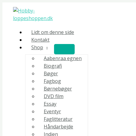
Gå
En
til
ven
indholdet
af
Familien
Lidt om denne side
1
Kontakt
-
Shop
Irwin
Shaw
Aabenraa egnen
antal
Biografi
Bøger
Fagbog
Børnebøger
DVD film
Essay
Eventyr
Faglitteratur
Håndarbejde
Indien