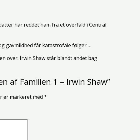
datter har reddet ham fra et overfald i Central
 gavmildhed får katastrofale følger …
en over. Irwin Shaw står blandt andet bag
en af Familien 1 – Irwin Shaw”
er er markeret med
*