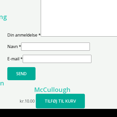
ing
Din anmeldelse
*
Navn
*
E-mail
*
en
McCullough
kr.
10.00
TILFØJ TIL KURV