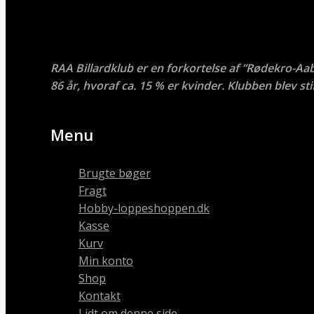
RAA Billardklub er en forkortelse af ”Rødekro-Aa
86 år, hvoraf ca. 15 % er kvinder. Klubben blev stif
Menu
Brugte bøger
Fragt
Hobby-loppeshoppen.dk
Kasse
Kurv
Min konto
Shop
Kontakt
Lidt om denne side