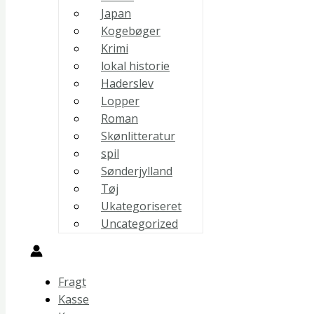
Japan
Kogebøger
Krimi
lokal historie
Haderslev
Lopper
Roman
Skønlitteratur
spil
Sønderjylland
Tøj
Ukategoriseret
Uncategorized
Fragt
Kasse