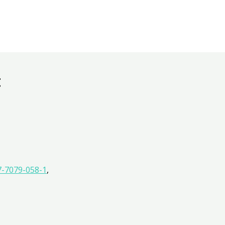
t
7-7079-058-1
,