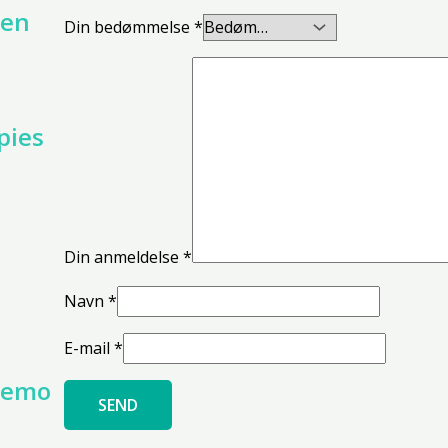
gen
Din bedømmelse
*
pies
Din anmeldelse
*
Navn
*
E-mail
*
ndemo