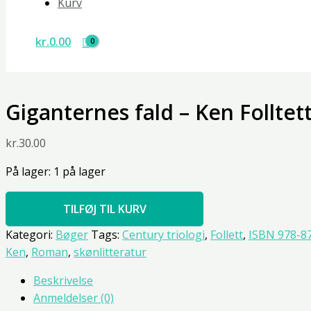
Kurv
kr.
0.00
Giganternes fald – Ken Folltet
kr.
30.00
På lager:
1 på lager
TILFØJ TIL KURV
Kategori:
Bøger
Tags:
Century triologi
,
Follett
,
ISBN 978-8
Ken
,
Roman
,
skønlitteratur
Beskrivelse
Anmeldelser (0)