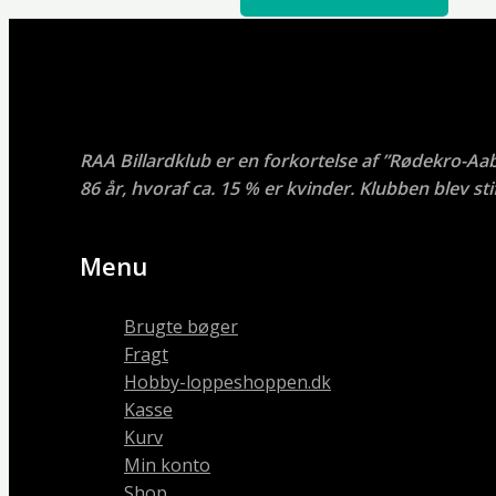
RAA Billardklub er en forkortelse af ”Rødekro-Aa
86 år, hvoraf ca. 15 % er kvinder. Klubben blev stif
Menu
Brugte bøger
Fragt
Hobby-loppeshoppen.dk
Kasse
Kurv
Min konto
Shop