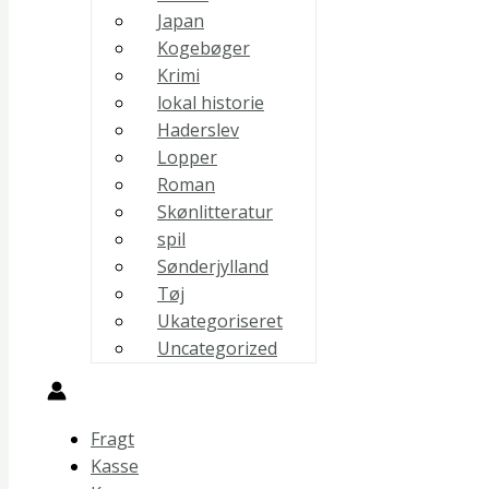
Japan
Kogebøger
Krimi
lokal historie
Haderslev
Lopper
Roman
Skønlitteratur
spil
Sønderjylland
Tøj
Ukategoriseret
Uncategorized
Fragt
Kasse