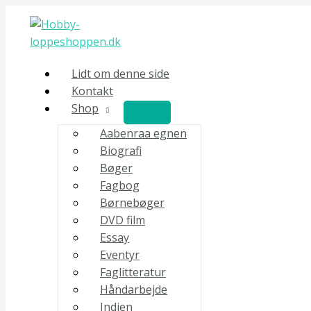
Gå
Giganternes
til
fald
indholdet
-
Ken
Lidt om denne side
Folltett
Kontakt
antal
Shop
Aabenraa egnen
Biografi
Bøger
Fagbog
Børnebøger
DVD film
Essay
Eventyr
Faglitteratur
Håndarbejde
Indien