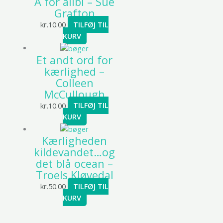
A for alibi – Sue
Grafton
kr.
10.00
TILFØJ TIL
KURV
Et andt ord for
kærlighed –
Colleen
McCullough
kr.
10.00
TILFØJ TIL
KURV
Kærligheden
kildevandet…og
det blå ocean –
Troels Kløvedal
kr.
50.00
TILFØJ TIL
KURV