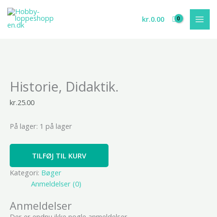
Gå
til
kr.
0.00
indholdet
Historie,
Historie, Didaktik.
Didaktik.
antal
kr.
25.00
På lager:
1 på lager
TILFØJ TIL KURV
Kategori:
Bøger
Anmeldelser (0)
Anmeldelser
Der er endnu ikke nogle anmeldelser.