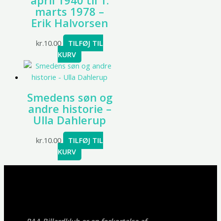
april 1940 til 1.
marts 1978 –
Erik Halvorsen
kr.
10.00
TILFØJ TIL
KURV
Smedens søn og
andre historie –
Ulla Dahlerup
kr.
10.00
TILFØJ TIL
KURV