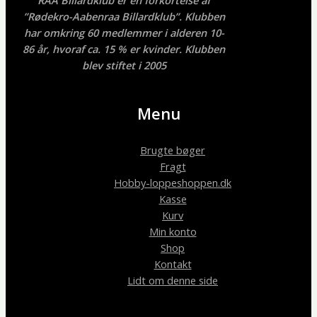
RAA Billardklub er en forkortelse af
”Rødekro-Aabenraa Billardklub”. Klubben
har omkring 60 medlemmer i alderen 10-
86 år, hvoraf ca. 15 % er kvinder. Klubben
blev stiftet i 2005
Menu
Brugte bøger
Fragt
Hobby-loppeshoppen.dk
Kasse
Kurv
Min konto
Shop
Kontakt
Lidt om denne side