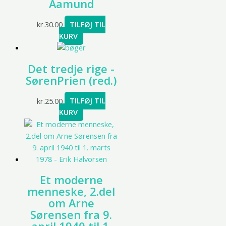
Aamund
kr.
30.00
TILFØJ TIL
KURV
Det tredje rige -
SørenPrien (red.)
kr.
25.00
TILFØJ TIL
KURV
Et moderne
menneske, 2.del
om Arne
Sørensen fra 9.