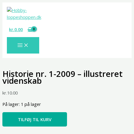
Gå
Historie
til
nr.
indholdet
1-
2009
kr.
0.00
-
illustreret
videnskab
antal
Historie nr. 1-2009 – illustreret
videnskab
kr.
10.00
På lager:
1 på lager
TILFØJ TIL KURV