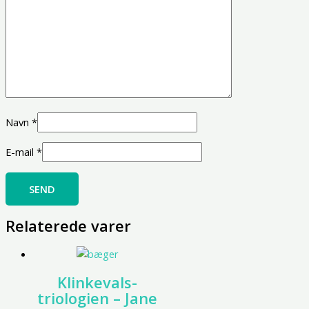
Navn
*
E-mail
*
Relaterede varer
Klinkevals-
triologien – Jane