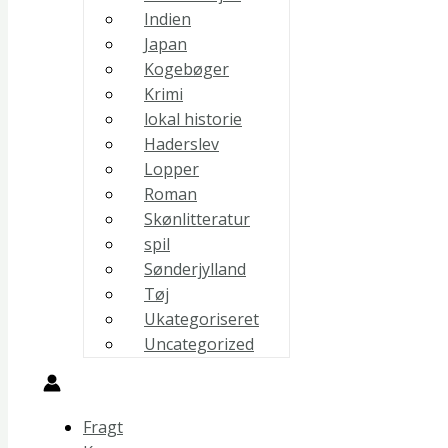
Indien
Japan
Kogebøger
Krimi
lokal historie
Haderslev
Lopper
Roman
Skønlitteratur
spil
Sønderjylland
Tøj
Ukategoriseret
Uncategorized
Fragt