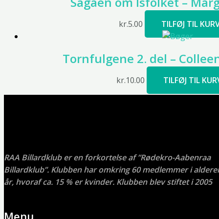
Sagaen om Isfolket – Mar
kr.
5.00
TILFØJ TIL KUR
Tornfulgene 2. del – Colle
kr.
10.00
TILFØJ TIL KUR
RAA Billardklub er en forkortelse af ”Rødekro-Aabenraa
Billardklub”. Klubben har omkring 60 medlemmer i aldere
år, hvoraf ca. 15 % er kvinder. Klubben blev stiftet i 2005
Menu