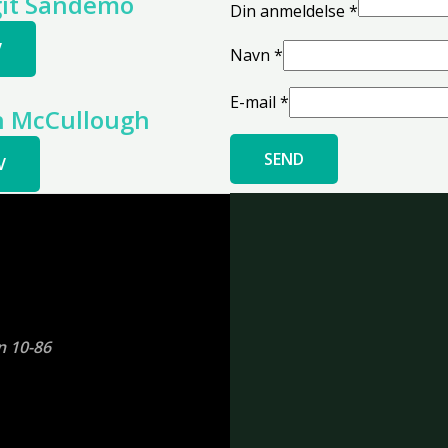
git Sandemo
Din anmeldelse
*
V
Navn
*
E-mail
*
en McCullough
V
n 10-86