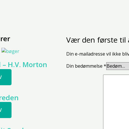
rer
Vær den første ti
Din e-mailadresse vil ikke bli
 – H.V. Morton
Din bedømmelse
*
V
ereden
V