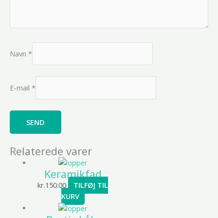
Navn
*
E-mail
*
Relaterede varer
Keramikfad
kr.
150.00
TILFØJ TIL
KURV