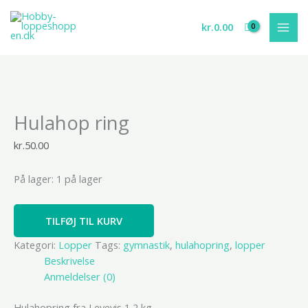
Gå
til
kr.
0.00
indholdet
Hulahop
Hulahop ring
ring
antal
kr.
50.00
På lager:
1 på lager
TILFØJ TIL KURV
Kategori:
Lopper
Tags:
gymnastik
,
hulahopring
,
lopper
Beskrivelse
Anmeldelser (0)
Hulahopring fra Levevis 1,2 kg.