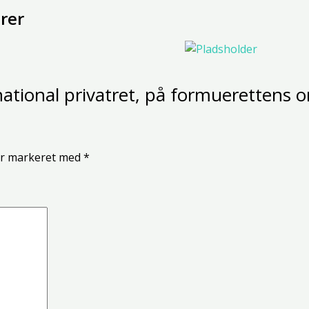
rer
 national privatret, på formuerettens
er markeret med
*