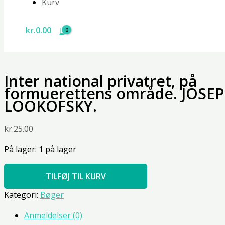
Kurv
kr.
0.00
Inter national privatret, på
formuerettens område. JOSE
LOOKOFSKY.
kr.
25.00
På lager:
1 på lager
TILFØJ TIL KURV
Kategori:
Bøger
Anmeldelser (0)