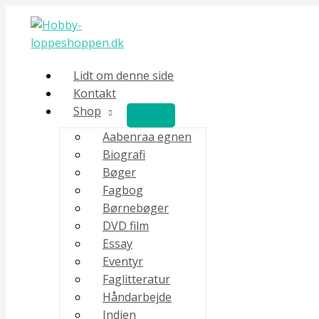
Gå
Inter
til
national
indholdet
privatret,
på
Lidt om denne side
formuerettens
Kontakt
område.
Shop
JOSEPH
LOOKOFSKY.
Aabenraa egnen
antal
Biografi
Bøger
Fagbog
Børnebøger
DVD film
Essay
Eventyr
Faglitteratur
Håndarbejde
Indien