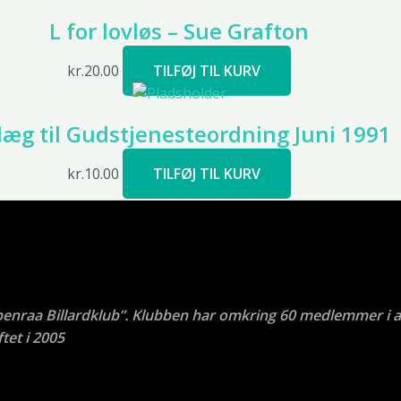
L for lovløs – Sue Grafton
kr.
20.00
TILFØJ TIL KURV
æg til Gudstjenesteordning Juni 1991
kr.
10.00
TILFØJ TIL KURV
benraa Billardklub”. Klubben har omkring 60 medlemmer i a
tet i 2005