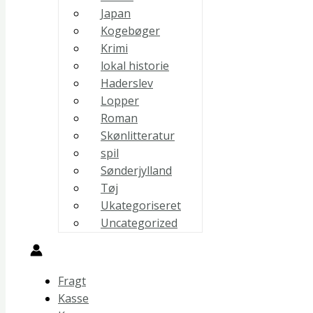
Japan
Kogebøger
Krimi
lokal historie
Haderslev
Lopper
Roman
Skønlitteratur
spil
Sønderjylland
Tøj
Ukategoriseret
Uncategorized
Fragt
Kasse