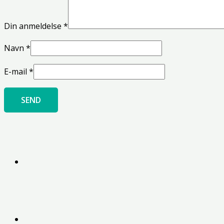
Din anmeldelse
*
Navn
*
E-mail
*