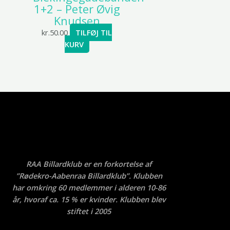
1+2 – Peter Øvig
Knudsen
kr.
50.00
TILFØJ TIL
KURV
RAA Billardklub er en forkortelse af
”Rødekro-Aabenraa Billardklub”. Klubben
har omkring 60 medlemmer i alderen 10-86
år, hvoraf ca. 15 % er kvinder. Klubben blev
stiftet i 2005