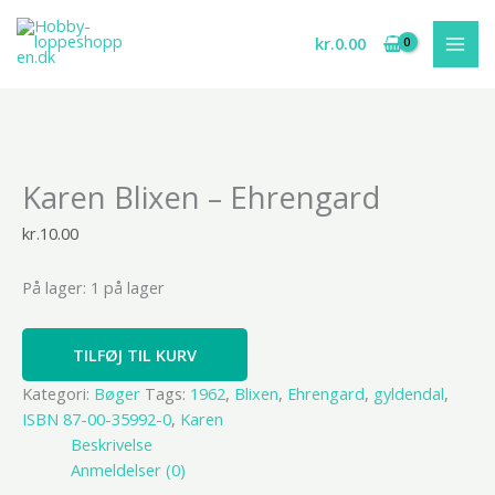
Gå
til
kr.
0.00
indholdet
Karen
Karen Blixen – Ehrengard
Blixen
-
kr.
10.00
Ehrengard
antal
På lager:
1 på lager
TILFØJ TIL KURV
Kategori:
Bøger
Tags:
1962
,
Blixen
,
Ehrengard
,
gyldendal
,
ISBN 87-00-35992-0
,
Karen
Beskrivelse
Anmeldelser (0)