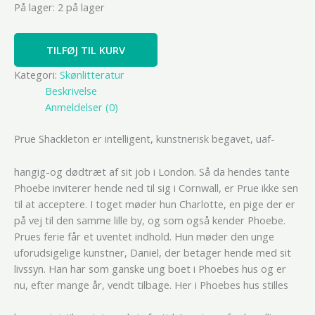
På lager:
2 på lager
TILFØJ TIL KURV
Kategori:
Skønlitteratur
Beskrivelse
Anmeldelser (0)
Prue Shackleton er intelligent, kunstnerisk begavet, uaf-
hangig-og dødtræt af sit job i London. Så da hendes tante
Phoebe inviterer hende ned til sig i Cornwall, er Prue ikke sen
til at acceptere. I toget møder hun Charlotte, en pige der er
på vej til den samme lille by, og som også kender Phoebe.
Prues ferie får et uventet indhold. Hun møder den unge
uforudsigelige kunstner, Daniel, der betager hende med sit
livssyn. Han har som ganske ung boet i Phoebes hus og er
nu, efter mange år, vendt tilbage. Her i Phoebes hus stilles