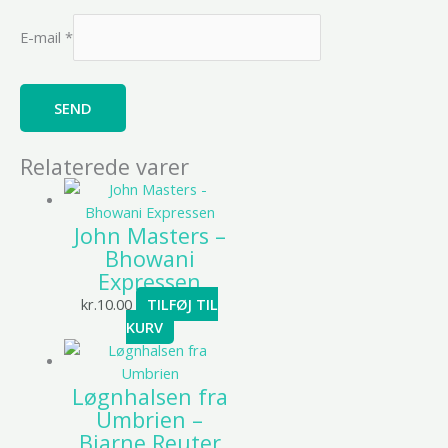
E-mail
*
Relaterede varer
John Masters –
Bhowani
Expressen
kr.
10.00
TILFØJ TIL
KURV
Løgnhalsen fra
Umbrien –
Bjarne Reuter