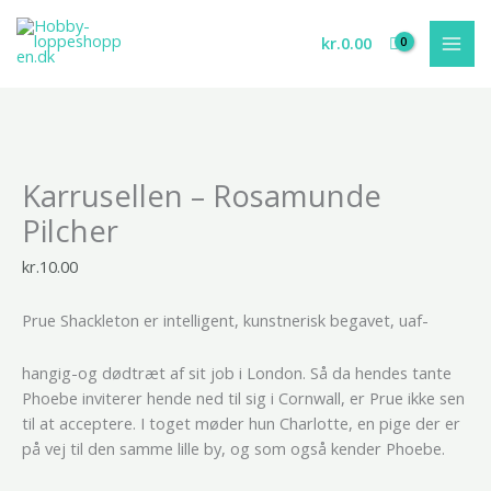
Gå
til
kr.
0.00
indholdet
Karrusellen
Karrusellen – Rosamunde
-
Rosamunde
Pilcher
Pilcher
antal
kr.
10.00
Prue Shackleton er intelligent, kunstnerisk begavet, uaf-
hangig-og dødtræt af sit job i London. Så da hendes tante
Phoebe inviterer hende ned til sig i Cornwall, er Prue ikke sen
til at acceptere. I toget møder hun Charlotte, en pige der er
på vej til den samme lille by, og som også kender Phoebe.