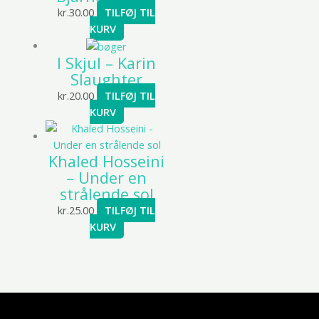
kr.
30.00
TILFØJ TIL
KURV
I Skjul – Karin
Slaughter
kr.
20.00
TILFØJ TIL
KURV
Khaled Hosseini
– Under en
strålende sol
kr.
25.00
TILFØJ TIL
KURV