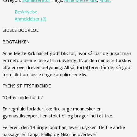
Kategori:
Skønlitteratur
Tags:
Anne Mette Kirk
,
Knust
Beskrivelse
Anmeldelser (0)
SIDSES BOGREOL
BOGTANKEN
Anne Mette Kirk har et godt blik for, hvor sårbar og udsat man
er i netop denne fase af sin udvikling, hvor den mindste forskov
tilføjer overdreven betydning. Altså, forfatteren får det så godt
formidlet om disse unge komplicerede liv.
FYENS STIFTSTIDENDE
“Det er underholdt.”
En regnfuld forlader ikke fire unge mennesker en
gymnastiksexpert i en stolet bil og brager ind i et træ.
Føreren, den 19-årige Jonathan, lever i ulykken. De tre andre
passagerer Tanja, Phillip og Nikoline overlever