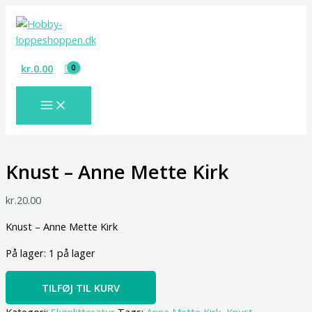
Gå
Knust
til
-
indholdet
Anne
Mette
kr.
0.00
Kirk
antal
Knust – Anne Mette Kirk
kr.
20.00
Knust – Anne Mette Kirk
På lager:
1 på lager
TILFØJ TIL KURV