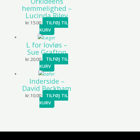
Orkideens
hemmelighed –
Lucinda Riley
kr.
15.00
TILFØJ TIL
KURV
L for lovløs –
Sue Grafton
kr.
20.00
TILFØJ TIL
KURV
Inderside –
David Beckham
kr.
10.00
TILFØJ TIL
KURV