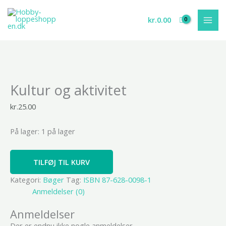
Gå
til
kr.
0.00
indholdet
Kultur
Kultur og aktivitet
og
aktivitet
kr.
25.00
antal
På lager:
1 på lager
TILFØJ TIL KURV
Kategori:
Bøger
Tag:
ISBN 87-628-0098-1
Anmeldelser (0)
Anmeldelser
Der er endnu ikke nogle anmeldelser.