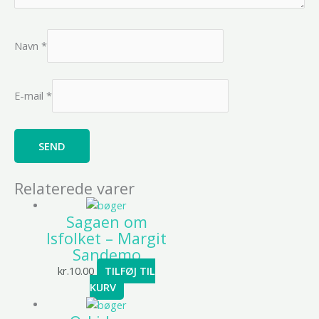
Navn
*
E-mail
*
Relaterede varer
Sagaen om
Isfolket – Margit
Sandemo
kr.
10.00
TILFØJ TIL
KURV