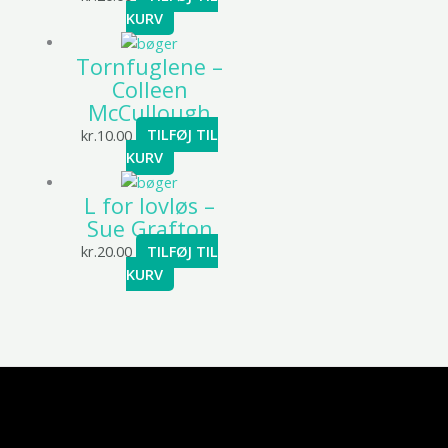
KURV
Tornfuglene –
Colleen
McCullough
kr.
10.00
TILFØJ TIL
KURV
L for lovløs –
Sue Grafton
kr.
20.00
TILFØJ TIL
KURV