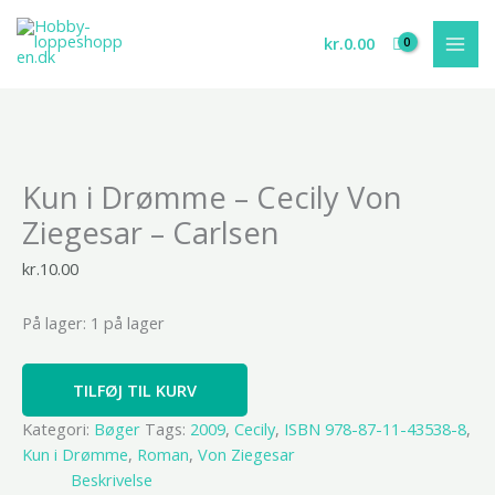
Gå
til
kr.
0.00
indholdet
Kun
Kun i Drømme – Cecily Von
i
Drømme
Ziegesar – Carlsen
-
Cecily
kr.
10.00
Von
Ziegesar
På lager:
1 på lager
-
Carlsen
TILFØJ TIL KURV
antal
Kategori:
Bøger
Tags:
2009
,
Cecily
,
ISBN 978-87-11-43538-8
,
Kun i Drømme
,
Roman
,
Von Ziegesar
Beskrivelse