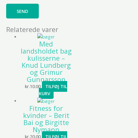
Relaterede varer
Med
landsholdet bag
kulisserne –
Knud Lundberg
og Grimur
Gunnarsson
kr.
10.00
TILFØJ TIL
KURV
Fitness for
kvinder – Berit
Bai og Birgitte
Nymann
kr.
20.00
TILFØJ TIL