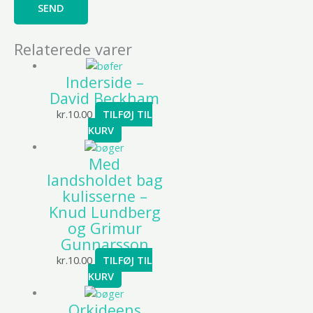
Relaterede varer
Inderside –
David Beckham
kr.
10.00
TILFØJ TIL
KURV
Med
landsholdet bag
kulisserne –
Knud Lundberg
og Grimur
Gunnarsson
kr.
10.00
TILFØJ TIL
KURV
Orkideens