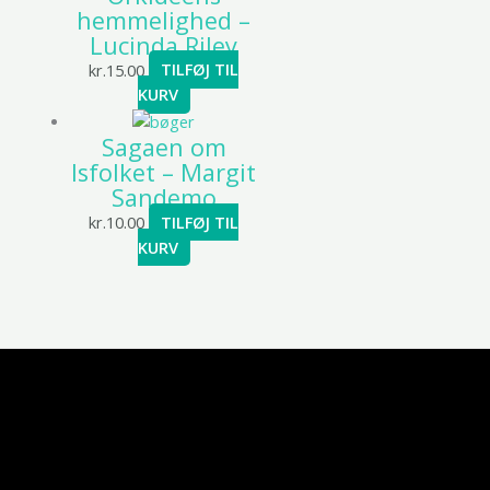
hemmelighed –
Lucinda Riley
kr.
15.00
TILFØJ TIL
KURV
Sagaen om
Isfolket – Margit
Sandemo
kr.
10.00
TILFØJ TIL
KURV