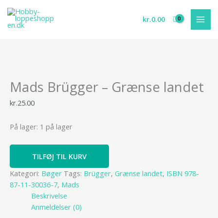
Gå
til
kr.
0.00
indholdet
Mads
Mads Brügger – Grænse landet
Brügger
-
kr.
25.00
Grænse
landet
På lager:
1 på lager
antal
TILFØJ TIL KURV
Kategori:
Bøger
Tags:
Brügger
,
Grænse landet
,
ISBN 978-
87-11-30036-7
,
Mads
Beskrivelse
Anmeldelser (0)