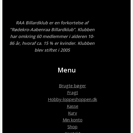
RAA Billardklub er en forkortelse af
”Rødekro-Aabenraa Billardklub”. Klubben
har omkring 60 medlemmer i alderen 10-
86 år, hvoraf ca. 15 % er kvinder. Klubben
blev stiftet i 2005
Menu
Brugte bøger
Fragt
Hobby-loppeshoppen.dk
Kasse
Kurv
Min konto
Shop