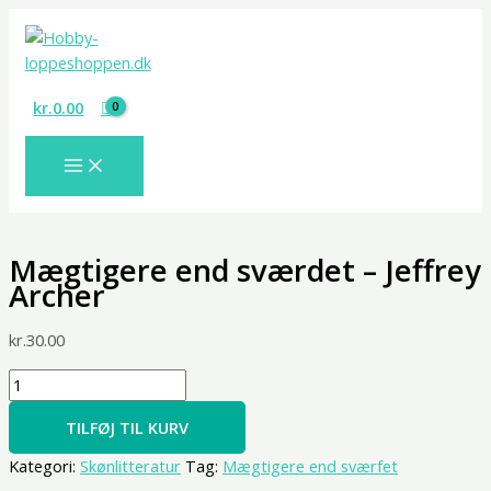
Gå
Mægtigere
til
end
indholdet
sværdet
-
kr.
0.00
Jeffrey
Archer
antal
Mægtigere end sværdet – Jeffrey
Archer
kr.
30.00
TILFØJ TIL KURV
Kategori:
Skønlitteratur
Tag:
Mægtigere end sværfet