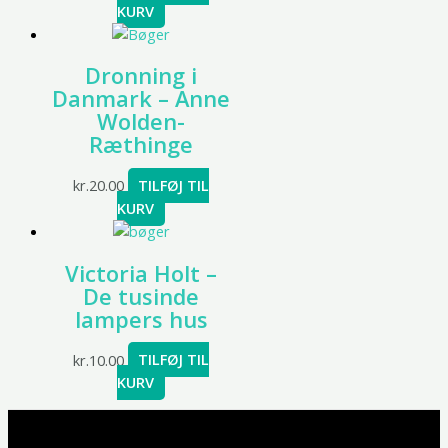
KURV
Dronning i
Danmark – Anne
Wolden-
Ræthinge
kr.
20.00
TILFØJ TIL
KURV
Victoria Holt –
De tusinde
lampers hus
kr.
10.00
TILFØJ TIL
KURV