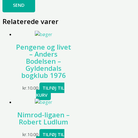
Relaterede varer
Pengene og livet
– Anders
Bodelsen –
Gyldendals
bogklub 1976
kr.
10.00
TILFØJ TIL
KURV
Nimrod-ligaen –
Robert Ludlum
kr.
10.00
TILFØJ TIL