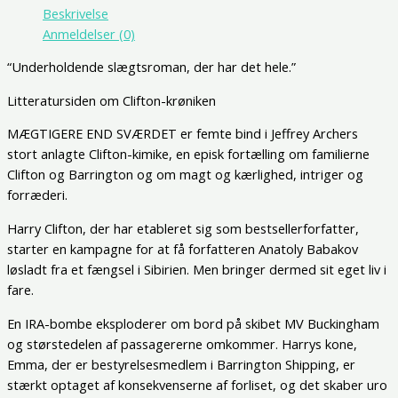
Beskrivelse
Anmeldelser (0)
“Underholdende slægtsroman, der har det hele.”
Litteratursiden om Clifton-krøniken
MÆGTIGERE END SVÆRDET er femte bind i Jeffrey Archers
stort anlagte Clifton-kimike, en episk fortælling om familierne
Clifton og Barrington og om magt og kærlighed, intriger og
forræderi.
Harry Clifton, der har etableret sig som bestsellerforfatter,
starter en kampagne for at få forfatteren Anatoly Babakov
løsladt fra et fængsel i Sibirien. Men bringer dermed sit eget liv i
fare.
En IRA-bombe eksploderer om bord på skibet MV Buckingham
og størstedelen af passagererne omkommer. Harrys kone,
Emma, der er bestyrelsesmedlem i Barrington Shipping, er
stærkt optaget af konsekvenserne af forliset, og det skaber uro