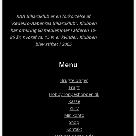
RAA Billardklub er en forkortelse af
”Rødekro-Aabenraa Billardklub”. Klubben
har omkring 60 medlemmer i alderen 10-
86 år, hvoraf ca. 15 % er kvinder. Klubben
blev stiftet i 2005
Menu
Brugte bøger
Fragt
Hobby-loppeshoppen.dk
Kasse
Kurv
Min konto
Shop
Kontakt