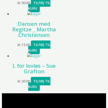
kr.
50.00
TILFØJ TIL
KURV
Dansen med
Regitze _ Martha
Christensen
kr.
15.00
TILFØJ TIL
KURV
L for lovløs – Sue
Grafton
kr.
20.00
TILFØJ TIL
KURV