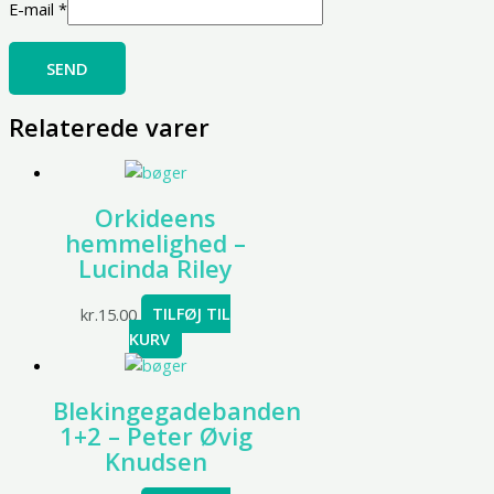
E-mail
*
Relaterede varer
Orkideens
hemmelighed –
Lucinda Riley
kr.
15.00
TILFØJ TIL
KURV
Blekingegadebanden
1+2 – Peter Øvig
Knudsen