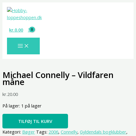
Gå
Michael
til
Connelly
indholdet
-
Vildfaren
kr.
0.00
måne
antal
Michael Connelly – Vildfaren
måne
kr.
20.00
På lager:
1 på lager
TILFØJ TIL KURV
Kategori:
Bøger
Tags:
2006
,
Connelly
,
Gyldendals bogklubber
,