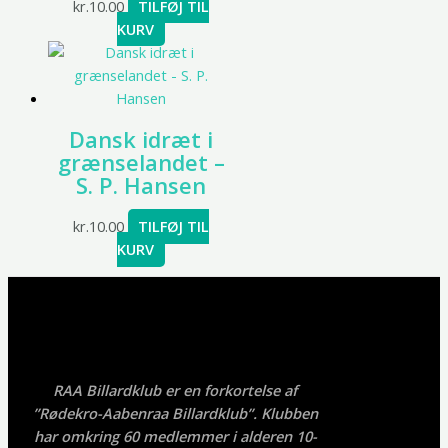
kr.
10.00
TILFØJ TIL
KURV
Dansk idræt i
grænselandet –
S. P. Hansen
kr.
10.00
TILFØJ TIL
KURV
RAA Billardklub er en forkortelse af
”Rødekro-Aabenraa Billardklub”. Klubben
har omkring 60 medlemmer i alderen 10-