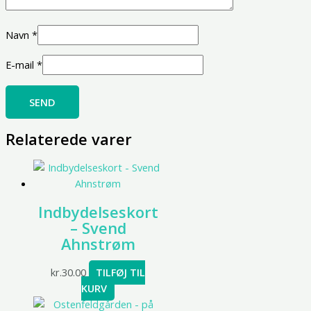
Navn
*
E-mail
*
Relaterede varer
Indbydelseskort
– Svend
Ahnstrøm
kr.
30.00
TILFØJ TIL
KURV