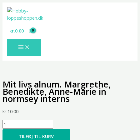
Gå
Mit
til
livs
indholdet
alnum.
Margrethe,
kr.
0.00
Benedikte,
Anne-
Marie
in
normsey
interns
antal
Mit livs alnum. Margrethe,
Benedikte, Anne-Marie in
normsey interns
kr.
10.00
TILFØJ TIL KURV