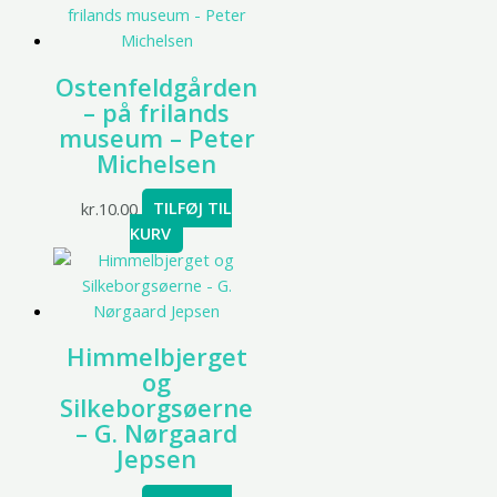
Ostenfeldgården
– på frilands
museum – Peter
Michelsen
kr.
10.00
TILFØJ TIL
KURV
Himmelbjerget
og
Silkeborgsøerne
– G. Nørgaard
Jepsen