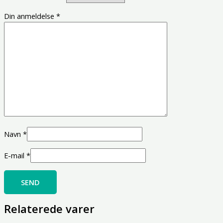
Din anmeldelse
*
Navn
*
E-mail
*
Relaterede varer