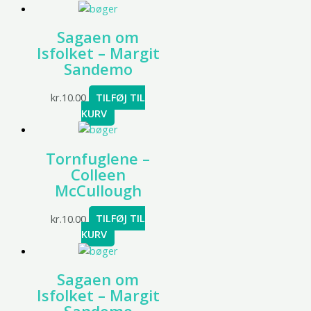
Sagaen om
Isfolket – Margit
Sandemo
kr.
10.00
TILFØJ TIL
KURV
Tornfuglene –
Colleen
McCullough
kr.
10.00
TILFØJ TIL
KURV
Sagaen om
Isfolket – Margit