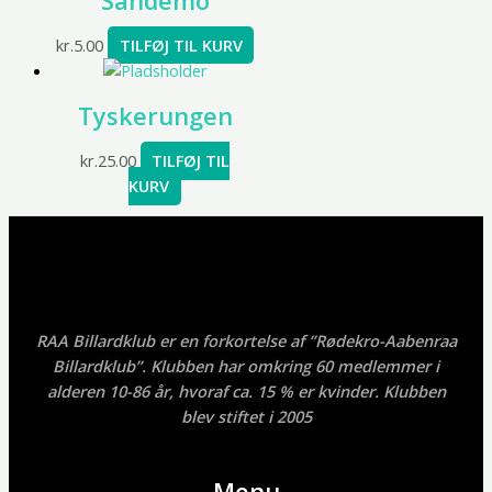
Sandemo
kr.
5.00
TILFØJ TIL KURV
Tyskerungen
kr.
25.00
TILFØJ TIL
KURV
RAA Billardklub er en forkortelse af ”Rødekro-Aabenraa
Billardklub”. Klubben har omkring 60 medlemmer i
alderen 10-86 år, hvoraf ca. 15 % er kvinder. Klubben
blev stiftet i 2005
Menu