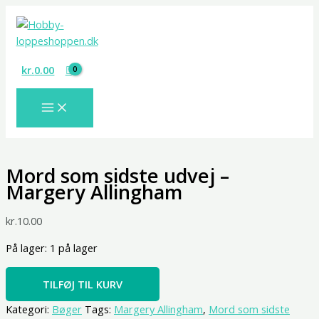
Gå
Mord
til
som
indholdet
sidste
udvej
kr.
0.00
-
Margery
Allingham
antal
Mord som sidste udvej –
Margery Allingham
kr.
10.00
På lager:
1 på lager
TILFØJ TIL KURV
Kategori:
Bøger
Tags:
Margery Allingham
,
Mord som sidste