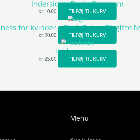
Inderside – David Beckham
kr.
10.00
TILFØJ TIL KURV
tness for kvinder – Berit Bai og Birgitte
kr.
20.00
TILFØJ TIL KURV
Tyskerungen
kr.
25.00
TILFØJ TIL KURV
Menu
benraa
Brugte bøger