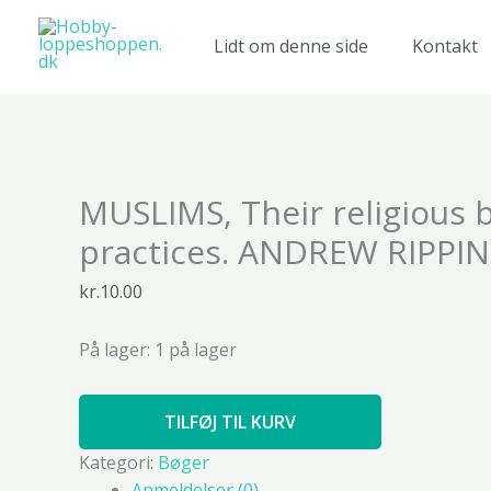
Gå
til
Lidt om denne side
Kontakt
indholdet
MUSLIMS,
MUSLIMS, Their religious b
Their
religious
practices. ANDREW RIPPIN
beliefs
and
kr.
10.00
practices.
ANDREW
På lager:
1 på lager
RIPPIN.
antal
TILFØJ TIL KURV
Kategori:
Bøger
Anmeldelser (0)