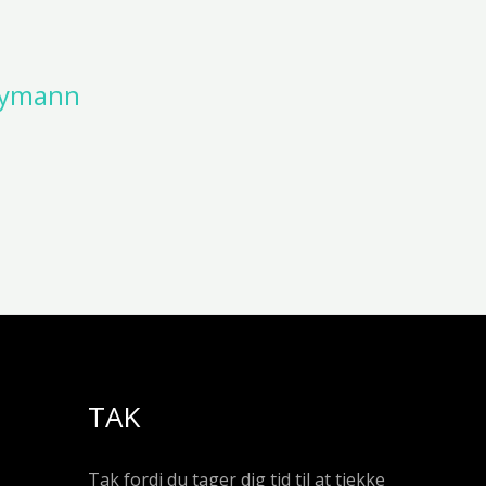
 Nymann
TAK
Tak fordi du tager dig tid til at tjekke