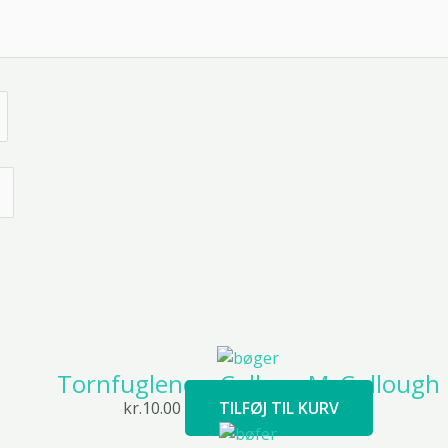
Tornfuglene – Colleen McCullough
kr.
10.00
TILFØJ TIL KURV