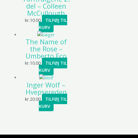
del – Colleen
McCullough
kr.
10.00
TILFØJ TIL
KURV
The Name of
the Rose –
Umberto Eco
kr.
10.00
TILFØJ TIL
KURV
Inger Wolf –
Hvepsereden
kr.
20.00
TILFØJ TIL
KURV