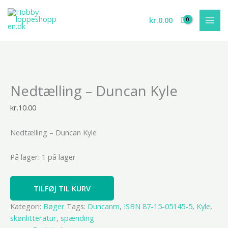
Gå
til
kr.
0.00
indholdet
Nedtælling
Nedtælling – Duncan Kyle
-
Duncan
kr.
10.00
Kyle
antal
Nedtælling – Duncan Kyle
På lager:
1 på lager
TILFØJ TIL KURV
Kategori:
Bøger
Tags:
Duncanm
,
ISBN 87-15-05145-5
,
Kyle
,
skønlitteratur
,
spænding