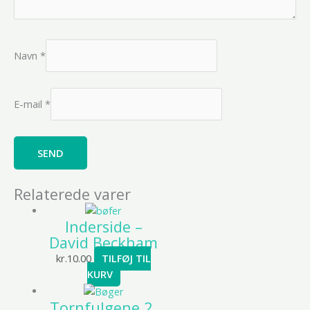
Navn
*
E-mail
*
Relaterede varer
Inderside –
David Beckham
kr.
10.00
TILFØJ TIL
KURV
Tornfulgene 2.