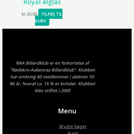
Royal ølglas
kr.
20.00
TILFØJ TIL
KURV
RAA Billardklub er en forkortelse af
”Rødekro-Aabenraa Billardklub”. Klubben
har omkring 60 medlemmer i alderen 10-
86 år, hvoraf ca. 15 % er kvinder. Klubben
blev stiftet i 2005
Menu
Brugte bøger
Fragt