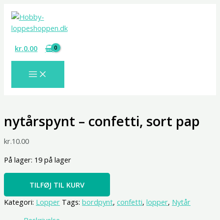
Gå
nytårspynt
til
-
indholdet
confetti,
sort
kr.
0.00
pap
antal
nytårspynt – confetti, sort pap
kr.
10.00
På lager:
19 på lager
TILFØJ TIL KURV
Kategori:
Lopper
Tags:
bordpynt
,
confetti
,
lopper
,
Nytår