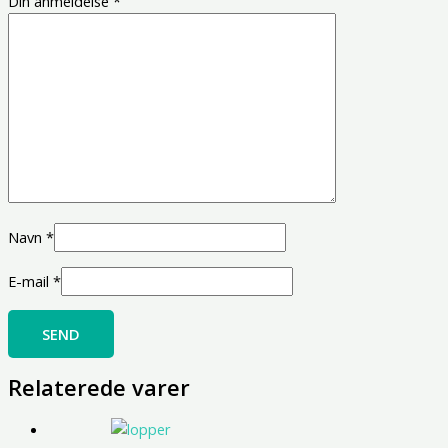
Din anmeldelse
*
Navn
*
E-mail
*
Relaterede varer